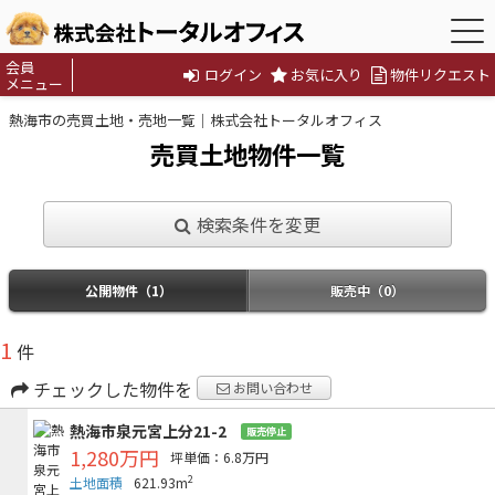
会員
ログイン
お気に入り
物件リクエスト
メニュー
熱海市の売買土地・売地一覧｜株式会社トータルオフィス
売買土地物件一覧
検索条件を変更
公開物件（1）
販売中（0）
1
件
チェックした物件を
お問い合わせ
熱海市泉元宮上分21-2
販売停止
1,280万円
坪単価：6.8万円
2
土地面積
621.93m