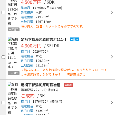
4,500万円
/ 6DK
築年月
1979年07月
(築47年)
建物構造
木造
2
建物面積
249.25m
2
土地面積
1867.14m
海が見え、定住・リゾートにもおすすめです。
一戸建て
足柄下郡湯河原町吉浜111-1
申込中
4,300万円
/ 3SLDK
築年月
2026年05月
建物構造
木造
2
建物面積
109.30m
2
土地面積
231.17m
２階バルコニーより相模湾を見ながら、ゆったりとスローライ
一戸建て
フを湯河原でいかがですか？ 老舗家具店の…
足柄下郡湯河原町鍛冶屋
ご成約
湯河原駅
バス12分
徒歩1分
ご成約
/ 3K
築年月
1976年10月
(築49年)
建物構造
木造
2
建物面積
61.97m
2