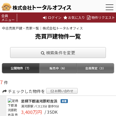
会員
ログイン
お気に入り
物件リクエスト
メニュー
中古売買戸建・売家一覧｜株式会社トータルオフィス
売買戸建物件一覧
検索条件を変更
公開物件（7）
販売中（6）
会員限定（3）
7
件
チェックした物件を
お問い合わせ
足柄下郡湯河原町吉浜
新着
湯河原駅
バス13分
徒歩9分
3,400万円
/ 3SDK