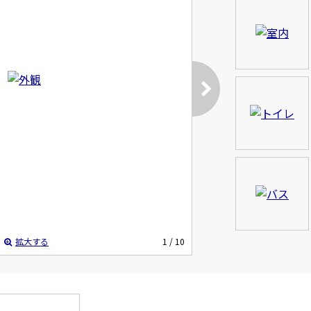
拡大する
1
/ 10