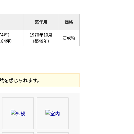
積
築年月
価格
積
.74坪）
1976年10月
ご成約
9.84坪）
（築49年）
然を感じられます。