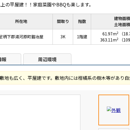
上の平屋建！！家庭菜園やBBQも楽します。
建物面
所在地
間取り
階数
土地面
2
61.97m
（18
足柄下郡湯河原町鍛冶屋
3K
1階建
2
363.11m
（10
情報
周辺環境
敷地も広く、平屋建です。敷地内には柑橘系の樹木等があり自